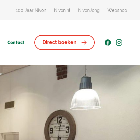
100 Jaar Nivon
Nivon.nl
NivonJong
Webshop
Contact
Direct boeken
Huisjes