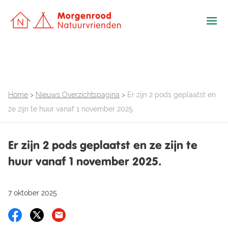
Ope
Home
>
Nieuws Overzichtspagina
>
Er zijn 2 pods geplaatst en
ze zijn te huur vanaf 1 november 2025.
Er zijn 2 pods geplaatst en ze zijn te
huur vanaf 1 november 2025.
7 oktober 2025