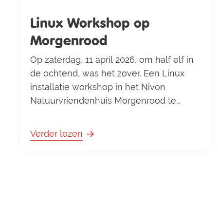
Linux Workshop op
Morgenrood
Op zaterdag, 11 april 2026, om half elf in
de ochtend, was het zover. Een Linux
installatie workshop in het Nivon
Natuurvriendenhuis Morgenrood te
Oisterwijk. De workshop was gemeld in
de lente Toorts 2026. Tien enigszins
Verder lezen
avontuurlijk aangelegde personen
meldden zich bij de workshop, zes(6)
dames(!) en vier(4) heren. Ze hadden
allemaal een wat oudere laptop bij zich;
één deelnemer had zelfs