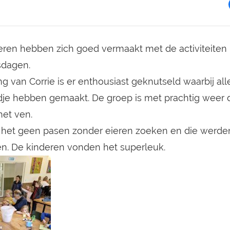
Morgenrood is een plek om te
Verspreid over enkele
logeren voor individuele gasten,
grasvelden en in het bos 
familie- of vriendengroepen of
75 mooie plaatsen. Een d
verenigingen.
van het terrein is gereser
voor leden van de Stichti
eren hebben zich goed vermaakt met de activiteiten
Bekijken
Bekijken
Natuurkampeerterreinen 
sdagen.
Groene Boekje) of van het
NIVON. Morgenrood is he
ng van Corrie is er enthousiast geknutseld waarbij al
jaar geopend. Er is een b
je hebben gemaakt. De groep is met prachtig weer d
aantal seizoenplaatsen
beschikbaar.
et ven.
is het geen pasen zonder eieren zoeken en die werd
n. De kinderen vonden het superleuk.