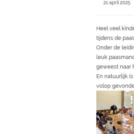
21 april 2025
Boek een verblijf
Heel veel kind
tijdens de paa
Onder de leidi
leuk paasmand
geweest naar h
En natuurlijk 
volop gevonde