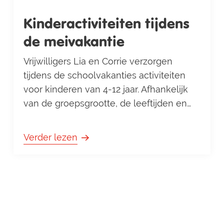
Kinderactiviteiten tijdens
de meivakantie
Vrijwilligers Lia en Corrie verzorgen
tijdens de schoolvakanties activiteiten
voor kinderen van 4-12 jaar. Afhankelijk
van de groepsgrootte, de leeftijden en
interesses wordt een passende
bezigheid bedacht. In de meivakantie iOS
Verder lezen
er weer enthousiast meegedaan.