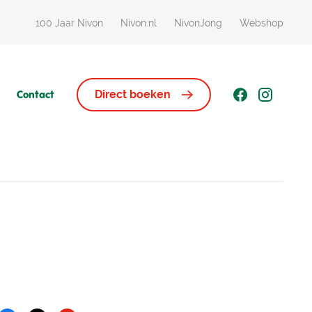
100 Jaar Nivon
Nivon.nl
NivonJong
Webshop
Contact
Direct boeken
Huisjes