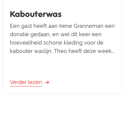
Kabouterwas
Een gast heeft aan Irene Granneman een
donatie gedaan, en wel dit keer een
hoeveelheid schone kleding voor de
kabouter waslijn. Theo heeft deze week
de nieuwe waslijn opgehangen voor de
kabouters. Dit waslijntje kom je tegen als
je het kabouterpad loopt bij kabouter 8.
Verder lezen
Foto gemaakt door de huiswachten Ans
en Frank