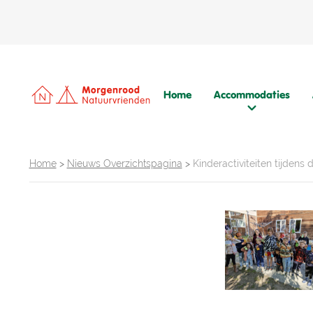
Home
Accommodaties
Home
>
Nieuws Overzichtspagina
>
Kinderactiviteiten tijden
Praktische informatie
Tarieven