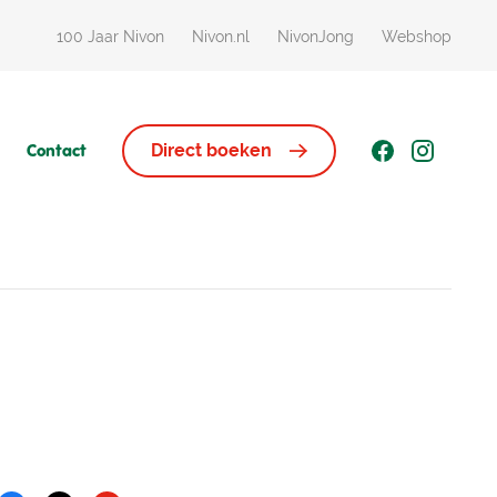
100 Jaar Nivon
Nivon.nl
NivonJong
Webshop
Contact
Direct boeken
Huisjes