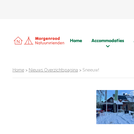
Home
Accommodaties
Home
>
Nieuws Overzichtspagina
>
Sneeuw!
Praktische informatie
Tarieven