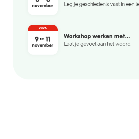
Leg je geschiedenis vast in een 
november
2026
Workshop werken met
9
11
t/m
kristallen/edelstenen, Soul
Laat je gevoel aan het woord
november