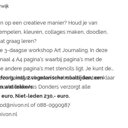
Een pipowagen, blokhut
rwijk
liggen
Morgenroosje, een vakantiehuis
eel
voor 10 personen of slapen in
veerd
een Pod.
en op een creatieve manier? Houd je van
ng
Bekijken
tempelen, kleuren, collages maken, doodlen,
(Het
dat graag leren?
t hele
eperkt
e 3-daagse workshop Art Journaling. In deze
al 4 A4 pagina’s waarbij pagina’s met de
 andere pagina’s met stencils ligt. Je kunt de
een handgeschreven tekst of een kant en klaar
lfzorg, incl. 2 vegetarische maaltijden, een
susleidster Ans Donders verzorgt alle
en wat lekkers.
 euro, Niet-leden 230,- euro.
od@nivon.nl
of 088-0990987
ivon.nl