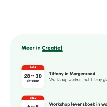
Meer in
Creatief
2026
Tiffany in Morgenrood
28
30
t/m
Workshop werken met Tiffany gl
oktober
2026
Workshop levensboek in wo
6
8
t/m