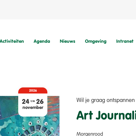
Activiteiten
Agenda
Nieuws
Omgeving
Intranet
2026
Wil je graag ontspannen
24
26
t/m
november
Art Journa
Natuurvriendenhuis
Kampeerterrein
Morgenrood