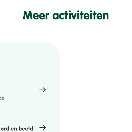
Meer activiteiten
as
ord en beeld