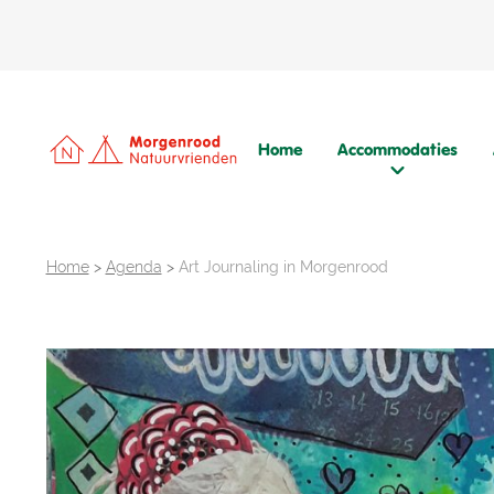
Home
Accommodaties
Home
>
Agenda
>
Art Journaling in Morgenrood
Praktische informatie
Tarieven