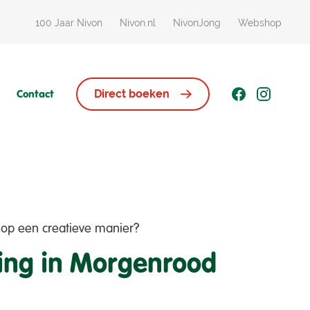
100 Jaar Nivon
Nivon.nl
NivonJong
Webshop
Contact
Direct boeken
 op een creatieve manier?
ling in Morgenrood
Huisjes