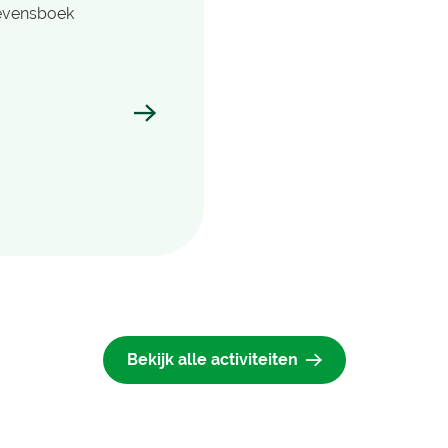
levensboek
-collage
Bekijk alle activiteiten