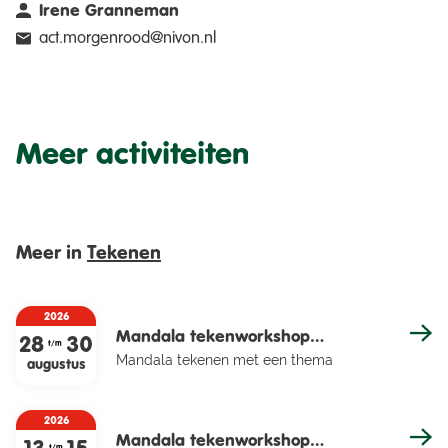
Irene Granneman
act.morgenrood@nivon.nl
Meer activiteiten
Meer in
Tekenen
2026
Mandala tekenworkshop
28
30
t/m
Mandala tekenen met een thema
Hundertwasser
augustus
2026
Mandala tekenworkshop
t/m