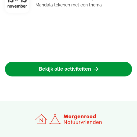
13
15
Mandala tekenen met een thema
Islamitische kunst 1
november
Bekijk alle activiteiten