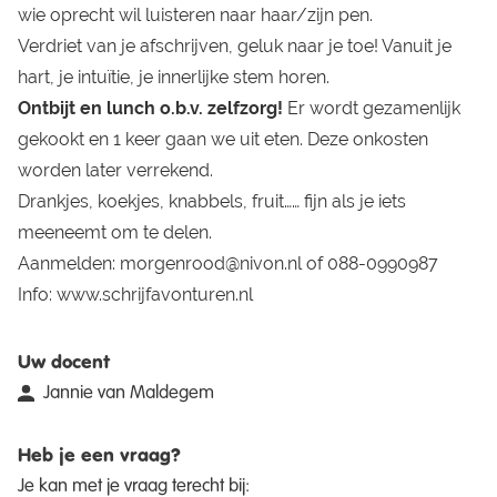
wie oprecht wil luisteren naar haar/zijn pen.
Verdriet van je afschrijven, geluk naar je toe! Vanuit je
hart, je intuïtie, je innerlijke stem horen.
Ontbijt en lunch o.b.v. zelfzorg!
Er wordt gezamenlijk
gekookt en 1 keer gaan we uit eten. Deze onkosten
worden later verrekend.
Drankjes, koekjes, knabbels, fruit…… fijn als je iets
meeneemt om te delen.
Aanmelden:
morgenrood@nivon.nl
of 088-0990987
Info:
www.schrijfavonturen.nl
Uw docent
Jannie van Maldegem
Heb je een vraag?
Je kan met je vraag terecht bij: