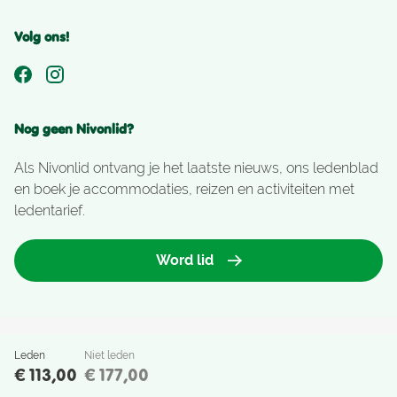
Volg ons!
Nog geen Nivonlid?
Als Nivonlid ontvang je het laatste nieuws, ons ledenblad
en boek je accommodaties, reizen en activiteiten met
ledentarief.
Word lid
Leden
Niet leden
Nivon Natuurvrienden Copyright
€ 113,00
€ 177,00