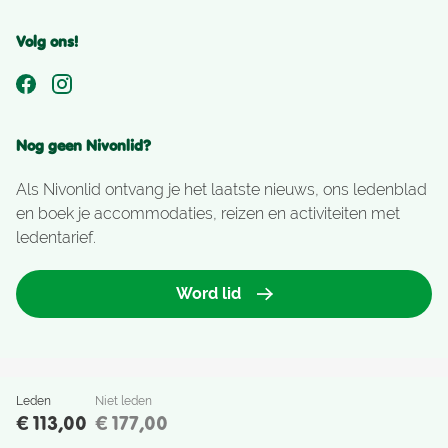
Volg ons!
Nog geen Nivonlid?
Als Nivonlid ontvang je het laatste nieuws, ons ledenblad
en boek je accommodaties, reizen en activiteiten met
ledentarief.
Word lid
Leden
Niet leden
Nivon Natuurvrienden Copyright
€ 113,00
€ 177,00